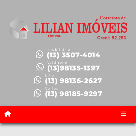
imobiliária
(13) 3507-4014
Valdirene
(13)98135-1397
Lilian
(13) 98136-2627
Carlos
(13) 98185-9297