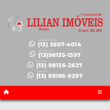
imobiliária
(13) 3507-4014
Valdirene
(13)98135-1397
Lilian
(13) 98136-2627
Carlos
(13) 98185-9297