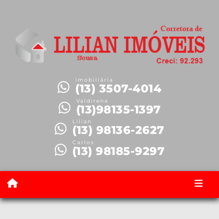
imobiliária
(13) 3507-4014
Valdirene
(13)98135-1397
Lilian
(13) 98136-2627
Carlos
(13) 98185-9297