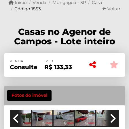
Início
Venda
Mongaguá - SP
Casa
Código 1853
Voltar
Casas no Agenor de
Campos - Lote inteiro
VENDA
IPTU
Consulte
R$
133,33
Fotos do imóvel