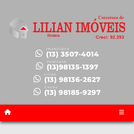
imobiliária
(13) 3507-4014
Valdirene
(13)98135-1397
Lilian
(13) 98136-2627
Carlos
(13) 98185-9297