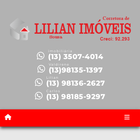
imobiliária
(13) 3507-4014
Valdirene
(13)98135-1397
Lilian
(13) 98136-2627
Carlos
(13) 98185-9297