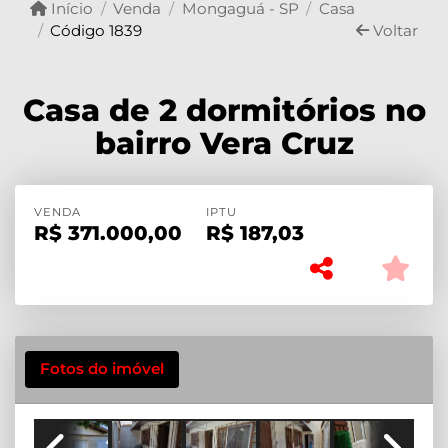
Início
Venda
Mongaguá - SP
Casa
Código 1839
Voltar
Casa de 2 dormitórios no
bairro Vera Cruz
VENDA
IPTU
R$
371.000,00
R$
187,03
Fotos do imóvel