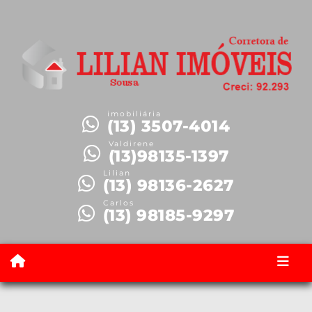
imobiliária
(13) 3507-4014
Valdirene
(13)98135-1397
Lilian
(13) 98136-2627
Carlos
(13) 98185-9297