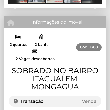
Previous
Next
Informações do imóvel
2 quartos
2 banh.
Cód.
1368
2 Vagas descobertas
SOBRADO NO BAIRRO
ITAGUAÍ EM
MONGAGUÁ
Transação
Venda