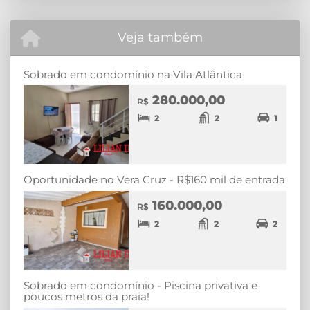
Veja também
Sobrado em condomínio na Vila Atlântica
280.000,00
R$
2
2
1
Oportunidade no Vera Cruz - R$160 mil de entrada
160.000,00
R$
2
2
2
Sobrado em condomínio - Piscina privativa e
poucos metros da praia!