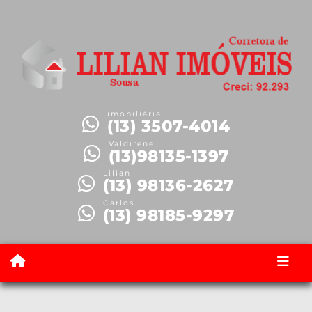
imobiliária
(13) 3507-4014
Valdirene
(13)98135-1397
Lilian
(13) 98136-2627
Carlos
(13) 98185-9297