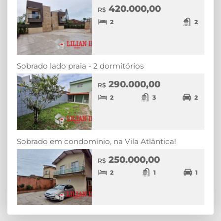
420.000,00
R$
2
2
Sobrado lado praia - 2 dormitórios
290.000,00
R$
2
3
2
Sobrado em condomínio, na Vila Atlântica!
250.000,00
R$
2
1
1