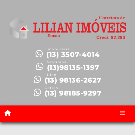
imobiliária
(13) 3507-4014
Valdirene
(13)98135-1397
Lilian
(13) 98136-2627
Carlos
(13) 98185-9297