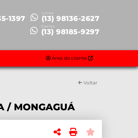
Lilian
35-1397
(13) 98136-2627
Carlos
(13) 98185-9297
Área do cliente
Voltar
RA / MONGAGUÁ