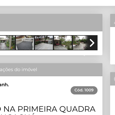
Next
ações do imóvel
anh.
Cód.
1009
O NA PRIMEIRA QUADRA