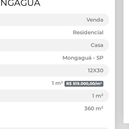
ONGAGUÁ
Venda
Residencial
Casa
Mongaguá - SP
12X30
1 m²
R$ 519.000,00/m²
1 m²
360 m²