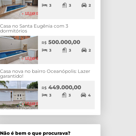
3
3
2
Casa no Santa Eugênia com 3
dormitórios
500.000,00
R$
3
3
2
Casa nova no bairro Oceanópolis: Lazer
garantido!
449.000,00
R$
3
3
4
Não é bem o que procurava?