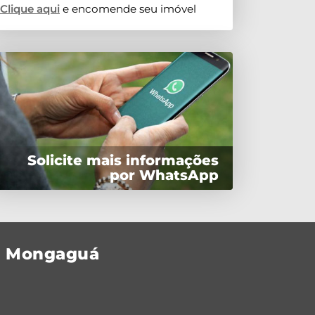
Clique aqui
e encomende seu imóvel
Solicite mais informações
por WhatsApp
is Mongaguá