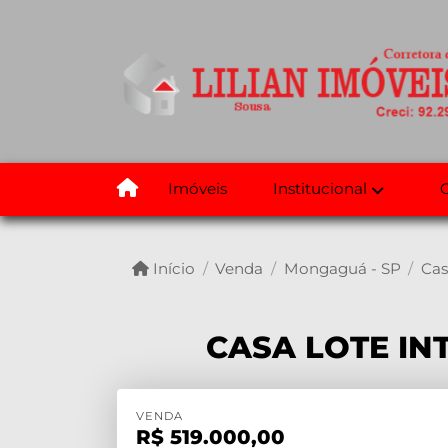
Institucional
Imóveis
Início
Venda
Mongaguá - SP
Cas
CASA LOTE IN
VENDA
R$
519.000,00