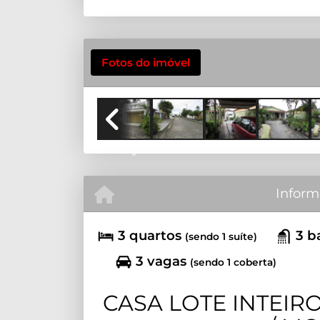
Fotos do imóvel
Previous
Inform
3 quartos
3 b
(sendo 1 suíte)
3 vagas
(sendo 1 coberta)
CASA LOTE INTEIR