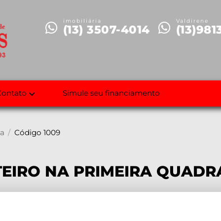
imobiliária
Valdirene
(13) 3507-4014
(13)981
Contato
Simule seu financiamento
a
Código 1009
TEIRO NA PRIMEIRA QUAD